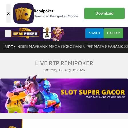
Remipoker
×
Download
Download Remipoker Mobile
MASUK
DAFTAR
O JENIUS MANDIRI MAYBANK MEGA OCBC PANIN PERMATA SEABANK SIN
INFO:
LIVE RTP REMIPOKER
Saturday, 08 August 2026