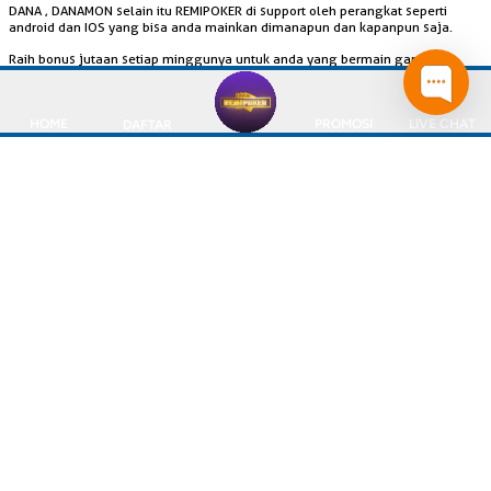
DANA , DANAMON selain itu REMIPOKER di support oleh perangkat seperti
android dan IOS yang bisa anda mainkan dimanapun dan kapanpun saja.
Raih bonus jutaan setiap minggunya untuk anda yang bermain game
REMIPOKER
, dalam event ini menentukan siapa yang paling tinggi dalam turnover dari 1
s/d 10 setiap minggunya, rasakan juga bonus menarik kami lainnya seperti
lucky spin dan mysteri box setiap harinya. Tunggu apa lagi segera daftarkan
HOME
PROMOSI
LIVE CHAT
DAFTAR
diri anda dan raih hadiahnya!
Cara Pembayaran:
Dukungan Perangkat :
Keamanan Terjamin :
© Copyright 12em1pkr 2026 All rights reserved | 18+